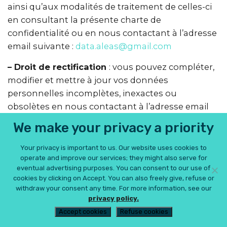
ainsi qu’aux modalités de traitement de celles-ci
en consultant la présente charte de
confidentialité ou en nous contactant à l’adresse
email suivante :
data.aleas@gmail.com
– Droit de rectification
: vous pouvez compléter,
modifier et mettre à jour vos données
personnelles incomplètes, inexactes ou
obsolètes en nous contactant à l’adresse email
suivante :
data.aleas@gmail.com
et modifier vos
We make your privacy a priority
informations personnelles renseignées lors de
votre inscription directement depuis vos
Your privacy is important to us. Our website uses cookies to
paramètres de compte le cas échéant ;
operate and improve our services; they might also serve for
eventual advertising purposes. You can consent to our use of
cookies by clicking on Accept. You can also freely give, refuse or
withdraw your consent any time. For more information, see our
privacy policy.
– Droit d’effacement
: vous avez la faculté de
Accept cookies
Refuse cookies
demander la suppression de vos données